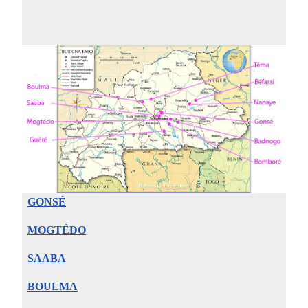
GONSÉ
MOGTÉDO
SAABA
BOULMA